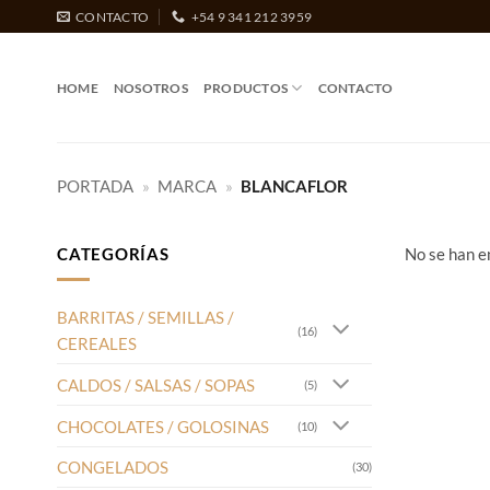
Saltar
CONTACTO
+54 9 341 212 3959
al
contenido
HOME
NOSOTROS
PRODUCTOS
CONTACTO
PORTADA
»
MARCA
»
BLANCAFLOR
CATEGORÍAS
No se han e
BARRITAS / SEMILLAS /
(16)
CEREALES
CALDOS / SALSAS / SOPAS
(5)
CHOCOLATES / GOLOSINAS
(10)
CONGELADOS
(30)