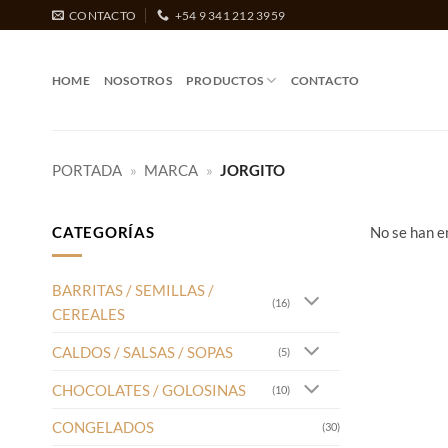
Saltar
CONTACTO
+54 9 341 212 3959
al
contenido
HOME
NOSOTROS
PRODUCTOS
CONTACTO
PORTADA
»
MARCA
»
JORGITO
CATEGORÍAS
No se han e
BARRITAS / SEMILLAS /
(16)
CEREALES
CALDOS / SALSAS / SOPAS
(5)
CHOCOLATES / GOLOSINAS
(10)
CONGELADOS
(30)