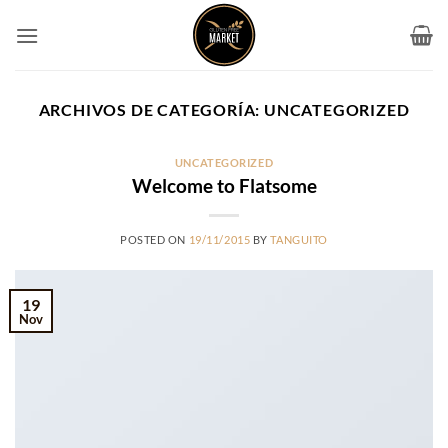
Saltar
al
contenido
ARCHIVOS DE CATEGORÍA:
UNCATEGORIZED
UNCATEGORIZED
Welcome to Flatsome
POSTED ON
19/11/2015
BY
TANGUITO
19
Nov