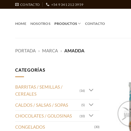
Saltar
CONTACTO
+54 9 341 212 3959
al
contenido
HOME
NOSOTROS
PRODUCTOS
CONTACTO
PORTADA
»
MARCA
»
AMADDA
CATEGORÍAS
BARRITAS / SEMILLAS /
(16)
CEREALES
CALDOS / SALSAS / SOPAS
(5)
CHOCOLATES / GOLOSINAS
(10)
CONGELADOS
(30)