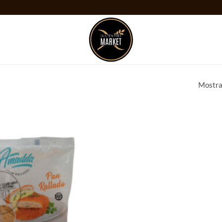
Mostra
Añadir
a la
lista
de
deseos