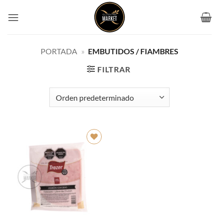
Saltar
al
contenido
PORTADA
»
EMBUTIDOS / FIAMBRES
FILTRAR
Añadir
a la
lista de
deseos