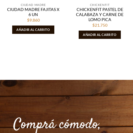
CIUDAD MADRE
CHICKENFIT
CIUDAD MADRE FAJITAS X
CHICKENFIT PASTEL DE
6 UN
CALABAZA Y CARNE DE
LOMO PICA
$
9.860
$
21.750
AÑADIR AL CARRITO
AÑADIR AL CARRITO
Comprá cómodo,