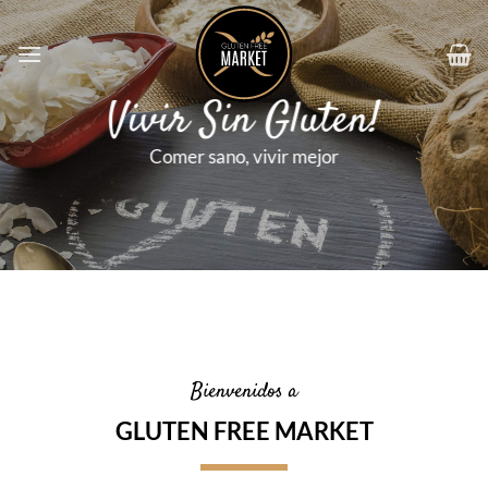
Saltar
al
contenido
Vivir Sin Gluten!
Vivir Sin Gluten!
Vivir Sin Gluten!
Comer sano, vivir mejor
Comer sano, vivir mejor
Comer sano, vivir mejor
Bienvenidos a
GLUTEN FREE MARKET