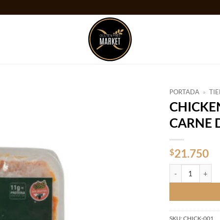
PORTADA
»
TI
CHICKEN
Añadir
CARNE 
a la
lista
de
deseos
21.750
$
CHICKENFIT PA
SKU:
CHICK-001