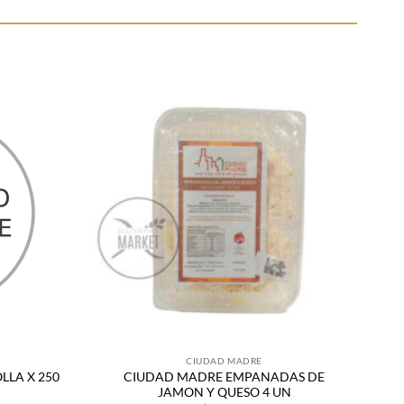
Añadir
Añadir
a la
a la
lista
lista
de
de
deseos
deseos
CIUDAD MADRE
LLA X 250
CIUDAD MADRE EMPANADAS DE
JAMON Y QUESO 4 UN