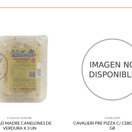
Añadir
a la
lista
de
deseos
CIUDAD MADRE
CAVALIERI
AD MADRE CANELONES DE
CAVALIERI PRE PIZZA C/ CEBO
VERDURA X 3 UN
GR