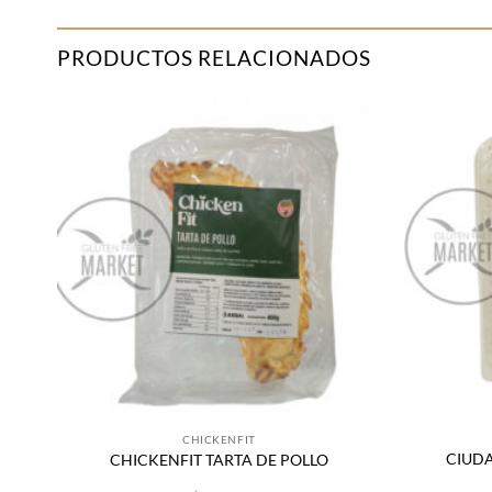
PRODUCTOS RELACIONADOS
adir
Añadir
 la
a la
sta
lista
de
de
seos
deseos
CHICKENFIT
/
CIUD
CHICKENFIT TARTA DE POLLO