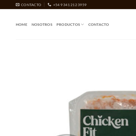
Saltar
CONTACTO
+54 9 341 212 3959
al
contenido
HOME
NOSOTROS
PRODUCTOS
CONTACTO