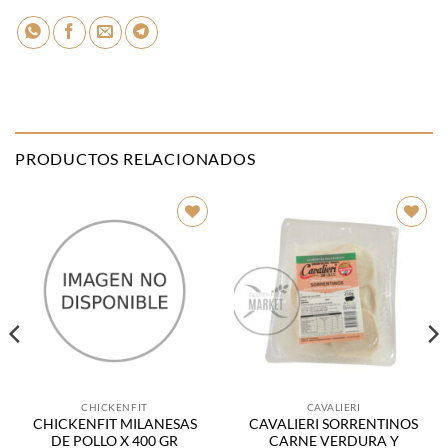
PRODUCTOS RELACIONADOS
Añadir
Añadir
a la
a la
lista de
lista de
deseos
deseos
CHICKENFIT
CAVALIERI
CHICKENFIT MILANESAS
CAVALIERI SORRENTINOS
DE POLLO X 400 GR
CARNE VERDURA Y