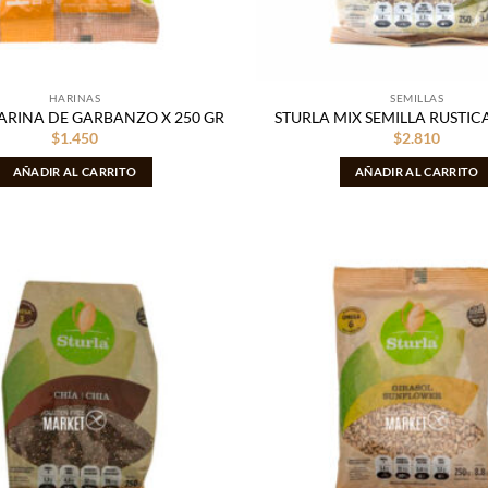
HARINAS
SEMILLAS
ARINA DE GARBANZO X 250 GR
STURLA MIX SEMILLA RUSTICA
$
1.450
$
2.810
AÑADIR AL CARRITO
AÑADIR AL CARRITO
Añadir
a la
lista
de
deseos