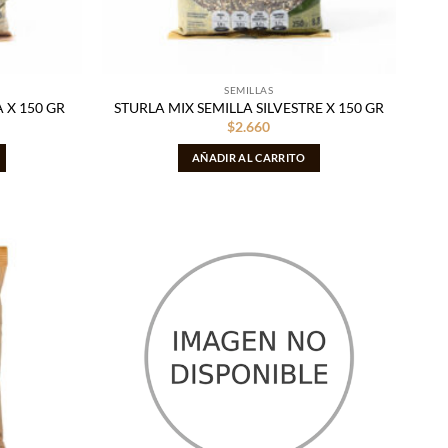
SEMILLAS
 X 150 GR
STURLA MIX SEMILLA SILVESTRE X 150 GR
$
2.660
AÑADIR AL CARRITO
Añadir
Añadir
a la
a la
lista
lista
de
de
deseos
deseos