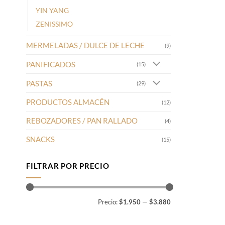
YIN YANG
ZENISSIMO
MERMELADAS / DULCE DE LECHE
(9)
PANIFICADOS
(15)
PASTAS
(29)
PRODUCTOS ALMACÉN
(12)
REBOZADORES / PAN RALLADO
(4)
SNACKS
(15)
FILTRAR POR PRECIO
Precio
Precio
Precio:
$1.950
—
$3.880
mínimo
máximo