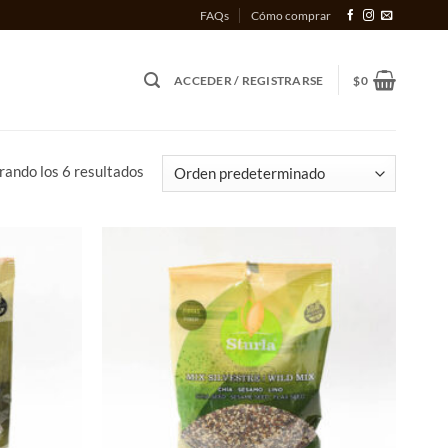
FAQs
Cómo comprar
ACCEDER / REGISTRARSE
$
0
ando los 6 resultados
Añadir
Añadir
a la
a la
lista
lista
de
de
deseos
deseos