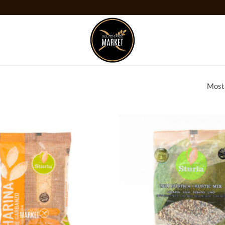
Mostr
Añadir
a la
lista
de
deseos