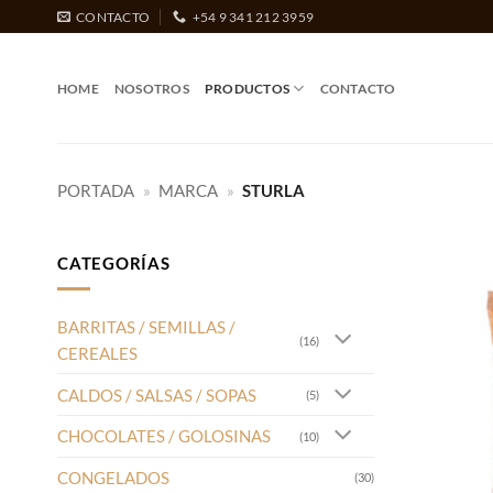
Saltar
CONTACTO
+54 9 341 212 3959
al
contenido
HOME
NOSOTROS
PRODUCTOS
CONTACTO
PORTADA
»
MARCA
»
STURLA
CATEGORÍAS
BARRITAS / SEMILLAS /
(16)
CEREALES
CALDOS / SALSAS / SOPAS
(5)
CHOCOLATES / GOLOSINAS
(10)
CONGELADOS
(30)