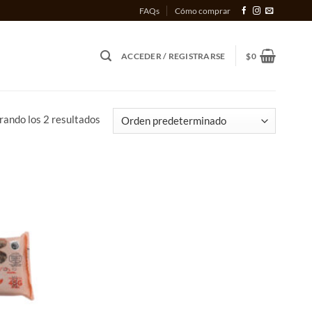
FAQs
Cómo comprar
ACCEDER / REGISTRARSE
$
0
ando los 2 resultados
Añadir
a la
lista
de
deseos