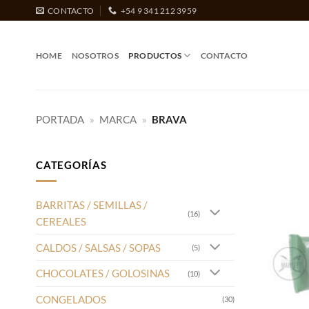
Saltar
CONTACTO
+54 9 341 212 3959
al
contenido
HOME
NOSOTROS
PRODUCTOS
CONTACTO
PORTADA
»
MARCA
»
BRAVA
CATEGORÍAS
BARRITAS / SEMILLAS /
(16)
CEREALES
CALDOS / SALSAS / SOPAS
(5)
CHOCOLATES / GOLOSINAS
(10)
CONGELADOS
(30)