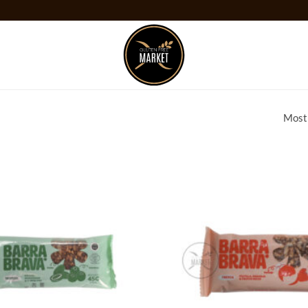
Mostr
Añadir
a la
lista
de
deseos