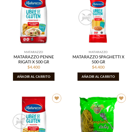
Añadir
Añadir
a la
a la
lista de
lista de
deseos
deseos
MATARAZZO
MATARAZZO
MATARAZZO PENNE
MATARAZZO SPAGHETTI X
RIGATI X 500 GR
500 GR
$
4.400
$
4.400
AÑADIR AL CARRITO
AÑADIR AL CARRITO
Añadir
Añadir
a la
a la
lista de
lista de
deseos
deseos