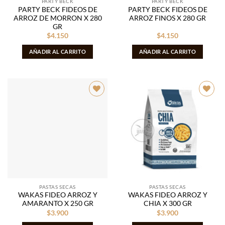
PARTY BECK
PARTY BECK
PARTY BECK FIDEOS DE
PARTY BECK FIDEOS DE
ARROZ DE MORRON X 280
ARROZ FINOS X 280 GR
GR
$
4.150
$
4.150
AÑADIR AL CARRITO
AÑADIR AL CARRITO
Añadir
Añadir
a la
a la
lista de
lista de
deseos
deseos
PASTAS SECAS
PASTAS SECAS
WAKAS FIDEO ARROZ Y
WAKAS FIDEO ARROZ Y
AMARANTO X 250 GR
CHIA X 300 GR
$
3.900
$
3.900