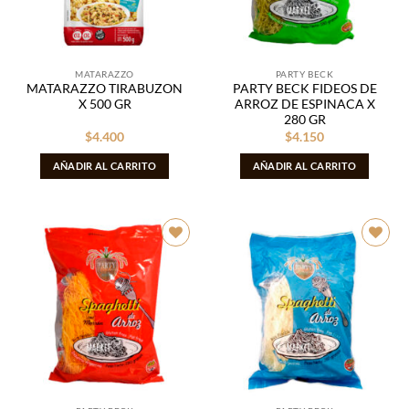
MATARAZZO
PARTY BECK
MATARAZZO TIRABUZON
PARTY BECK FIDEOS DE
X 500 GR
ARROZ DE ESPINACA X
280 GR
$
4.400
$
4.150
AÑADIR AL CARRITO
AÑADIR AL CARRITO
Añadir
Añadir
a la
a la
lista de
lista de
deseos
deseos