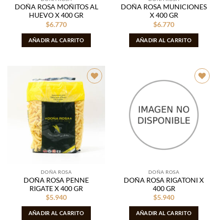
DOÑA ROSA MOÑITOS AL
DOÑA ROSA MUNICIONES
HUEVO X 400 GR
X 400 GR
$
6.770
$
6.770
AÑADIR AL CARRITO
AÑADIR AL CARRITO
Añadir
Añadir
a la
a la
lista de
lista de
deseos
deseos
DOÑA ROSA
DOÑA ROSA
DOÑA ROSA PENNE
DOÑA ROSA RIGATONI X
RIGATE X 400 GR
400 GR
$
5.940
$
5.940
AÑADIR AL CARRITO
AÑADIR AL CARRITO