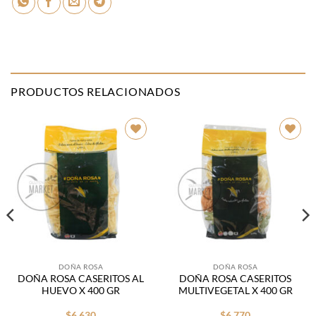
PRODUCTOS RELACIONADOS
Añadir
Añadir
a la
a la
lista de
lista de
deseos
deseos
DOÑA ROSA
DOÑA ROSA
DOÑA ROSA CASERITOS AL
DOÑA ROSA CASERITOS
HUEVO X 400 GR
MULTIVEGETAL X 400 GR
$
6.630
$
6.770