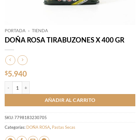
PORTADA
»
TIENDA
DOÑA ROSA TIRABUZONES X 400 GR
5.940
$
DOÑA ROSA TIRABUZONES X 400 GR cantidad
AÑADIR AL CARRITO
SKU:
7798183230705
Categorías:
DOÑA ROSA
,
Pastas Secas