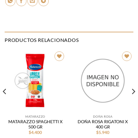
PRODUCTOS RELACIONADOS
Añadir
Añadir
a la
a la
lista de
lista de
deseos
deseos
MATARAZZO
DOÑA ROSA
MATARAZZO SPAGHETTI X
DOÑA ROSA RIGATONI X
500 GR
400 GR
$
4.400
$
5.940