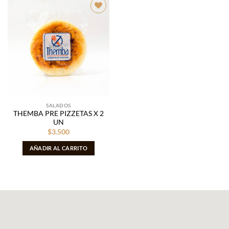
Añadir
a la
lista de
deseos
SALADOS
THEMBA PRE PIZZETAS X 2
UN
$
3.500
AÑADIR AL CARRITO