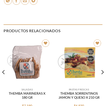
PRODUCTOS RELACIONADOS
Añadir
Añadir
a la
a la
lista de
lista de
deseos
deseos
SALADAS
PASTAS FRESCAS
THEMBA MARINERAS X
THEMBA SORRENTINOS
180 GR
JAMON Y QUESO X 210 GR
$
7.190
$
6.930