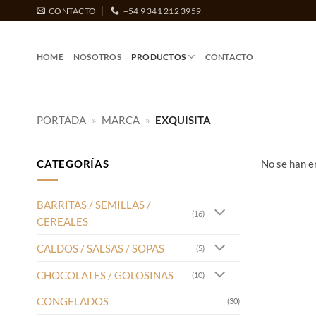
Saltar
CONTACTO
+54 9 341 212 3959
al
contenido
HOME
NOSOTROS
PRODUCTOS
CONTACTO
PORTADA
»
MARCA
»
EXQUISITA
CATEGORÍAS
No se han e
BARRITAS / SEMILLAS /
(16)
CEREALES
CALDOS / SALSAS / SOPAS
(5)
CHOCOLATES / GOLOSINAS
(10)
CONGELADOS
(30)