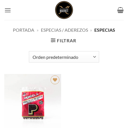
Saltar
al
contenido
PORTADA
»
ESPECIAS / ADEREZOS
»
ESPECIAS
FILTRAR
Añadir
a la
lista de
deseos