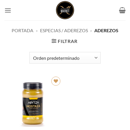
Saltar
al
contenido
PORTADA
»
ESPECIAS / ADEREZOS
»
ADEREZOS
FILTRAR
Añadir
a la
lista de
deseos