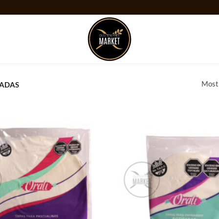
Mostr
NADAS
Añadir
a la
lista
de
deseos