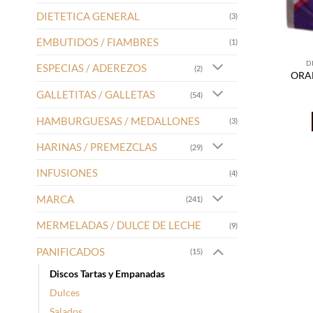
DIETETICA GENERAL
(3)
EMBUTIDOS / FIAMBRES
(1)
D
ESPECIAS / ADEREZOS
(2)
ORAL
GALLETITAS / GALLETAS
(54)
HAMBURGUESAS / MEDALLONES
(3)
HARINAS / PREMEZCLAS
(29)
INFUSIONES
(4)
MARCA
(241)
MERMELADAS / DULCE DE LECHE
(9)
PANIFICADOS
(15)
Discos Tartas y Empanadas
Dulces
Salados