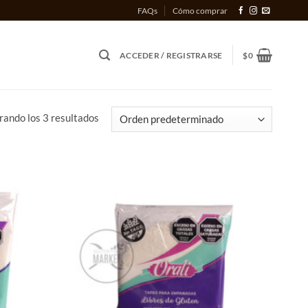
FAQs
Cómo comprar
ACCEDER / REGISTRARSE
$
0
ando los 3 resultados
Añadir
Añadir
a la
a la
lista
lista
de
de
deseos
deseos