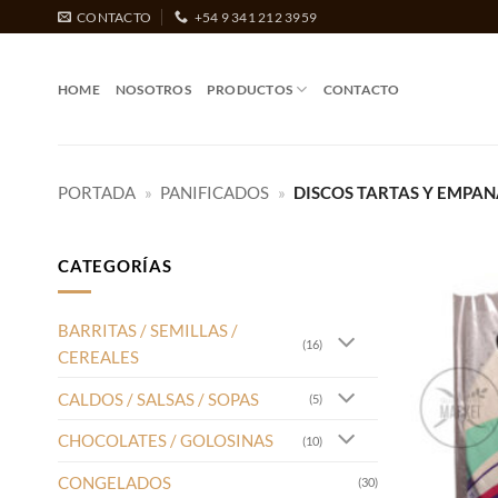
Saltar
CONTACTO
+54 9 341 212 3959
al
contenido
HOME
NOSOTROS
PRODUCTOS
CONTACTO
PORTADA
»
PANIFICADOS
»
DISCOS TARTAS Y EMPA
CATEGORÍAS
BARRITAS / SEMILLAS /
(16)
CEREALES
CALDOS / SALSAS / SOPAS
(5)
CHOCOLATES / GOLOSINAS
(10)
CONGELADOS
(30)