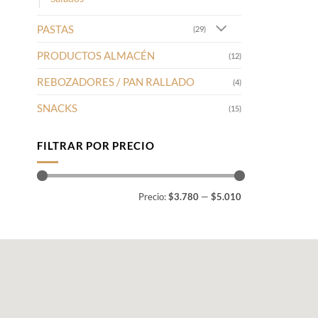
PASTAS
(29)
PRODUCTOS ALMACÉN
(12)
REBOZADORES / PAN RALLADO
(4)
SNACKS
(15)
FILTRAR POR PRECIO
Precio
Precio
Precio:
$3.780
—
$5.010
mínimo
máximo