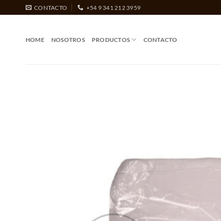
Saltar
CONTACTO
+54 9 341 212 3959
al
contenido
HOME
NOSOTROS
PRODUCTOS
CONTACTO