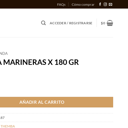
FAQs
Cómo comprar
ACCEDER / REGISTRARSE
$
0
ENDA
 MARINERAS X 180 GR
RAS X 180 GR cantidad
AÑADIR AL CARRITO
187
,
THEMBA