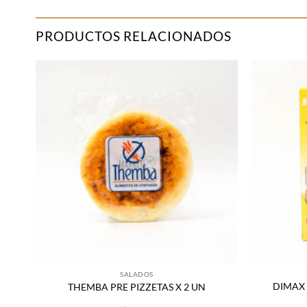
PRODUCTOS RELACIONADOS
adir
Añadir
 la
a la
sta
lista
de
de
seos
deseos
SALADOS
ESO
DIMAX 
THEMBA PRE PIZZETAS X 2 UN