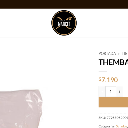
PORTADA
»
TI
THEMBA
Añadir
a la
lista
7.190
$
de
deseos
THEMBA MARINE
SKU:
7798308200
Categorías:
Saladas