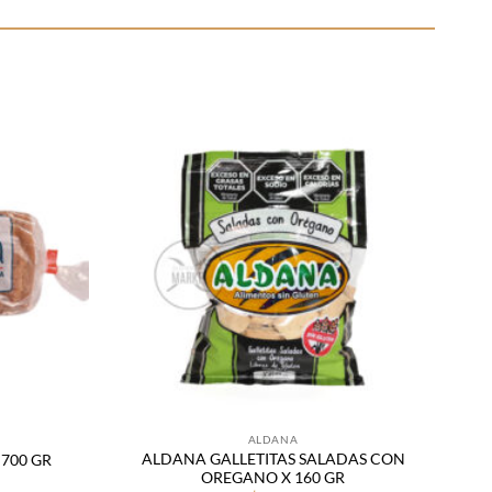
Añadir
Añadir
a la
a la
lista
lista
de
de
deseos
deseos
ALDANA
ALDANA GALLETITAS SALADAS CON
700 GR
OREGANO X 160 GR