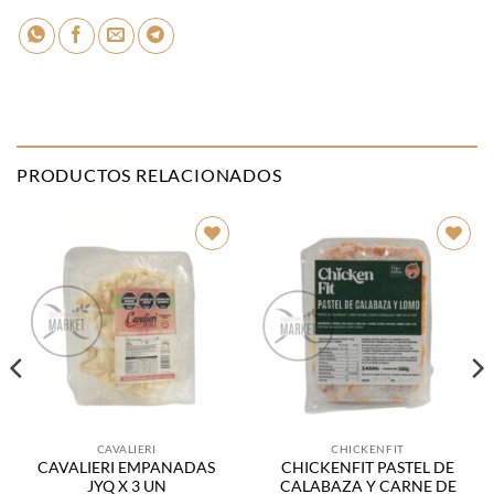
PRODUCTOS RELACIONADOS
Añadir
Añadir
a la
a la
lista de
lista de
deseos
deseos
CAVALIERI
CHICKENFIT
CAVALIERI EMPANADAS
CHICKENFIT PASTEL DE
JYQ X 3 UN
CALABAZA Y CARNE DE