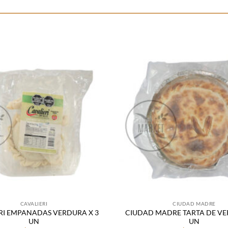
Añadir
a la
lista
de
deseos
CAVALIERI
CIUDAD MADRE
RI EMPANADAS VERDURA X 3
CIUDAD MADRE TARTA DE VE
UN
UN