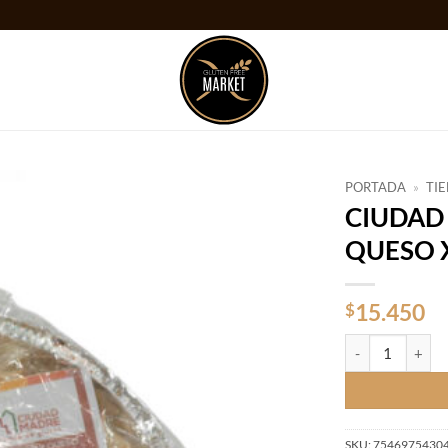
PORTADA
»
TI
CIUDAD
Añadir
QUESO 
a la
lista
de
deseos
15.450
$
CIUDAD MADRE 
SKU:
7546975430