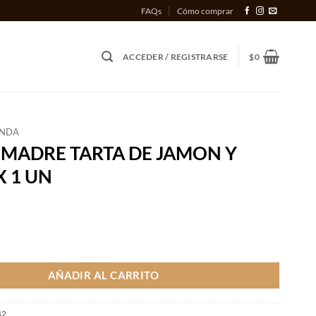
FAQs
Cómo comprar
ACCEDER / REGISTRARSE
$
0
ENDA
 MADRE TARTA DE JAMON Y
X 1 UN
TARTA DE JAMON Y QUESO X 1 UN cantidad
AÑADIR AL CARRITO
42