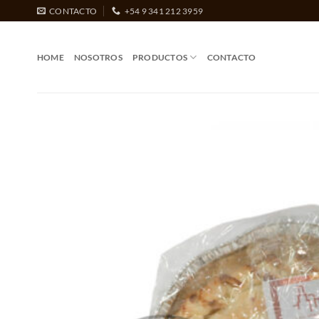
Saltar
CONTACTO
+54 9 341 212 3959
al
contenido
HOME
NOSOTROS
PRODUCTOS
CONTACTO