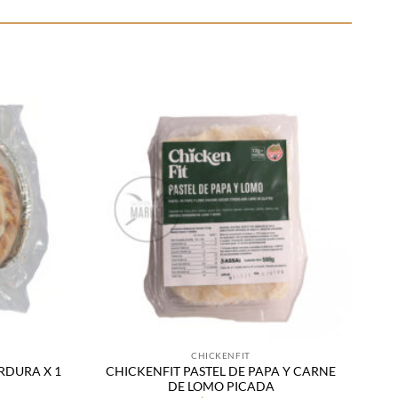
Añadir
Añadir
a la
a la
lista
lista
de
de
deseos
deseos
CHICKENFIT
RDURA X 1
CHICKENFIT PASTEL DE PAPA Y CARNE
DE LOMO PICADA