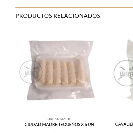
PRODUCTOS RELACIONADOS
adir
Añadir
 la
a la
sta
lista
de
de
seos
deseos
CIUDAD MADRE
CAVALIE
CIUDAD MADRE TEQUEÑOS X 6 UN