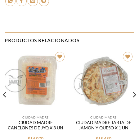
PRODUCTOS RELACIONADOS
Añadir
Añadir
a la
a la
lista de
lista de
deseos
deseos
CIUDAD MADRE
CIUDAD MADRE
CIUDAD MADRE
CIUDAD MADRE TARTA DE
CANELONES DE JYQ X 3 UN
JAMON Y QUESO X 1 UN
$
14.070
$
15.450