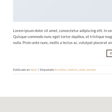
Lorem ipsum dolor sit amet, consectetur adipiscing elit. In sed
Quisque commodo nunc eget tortor dapibus, et tristique magn
nulla. Proin ante nunc, mollis a lectus ac, volutpat placerat a
Publicado en
Style
|
Etiquetado
brooklyn
,
fashion
,
style
,
women