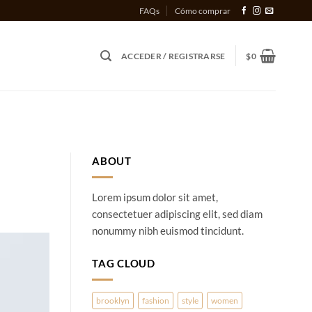
FAQs
Cómo comprar
ACCEDER / REGISTRARSE
$
0
ABOUT
Lorem ipsum dolor sit amet,
consectetuer adipiscing elit, sed diam
nonummy nibh euismod tincidunt.
TAG CLOUD
brooklyn
fashion
style
women