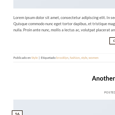
Lorem ipsum dolor sit amet, consectetur adipiscing elit. In sed
Quisque commodo nunc eget tortor dapibus, et tristique magn
nulla. Proin ante nunc, mollis a lectus ac, volutpat placerat a
Publicado en
Style
|
Etiquetado
brooklyn
,
fashion
,
style
,
women
Another 
POSTE
16