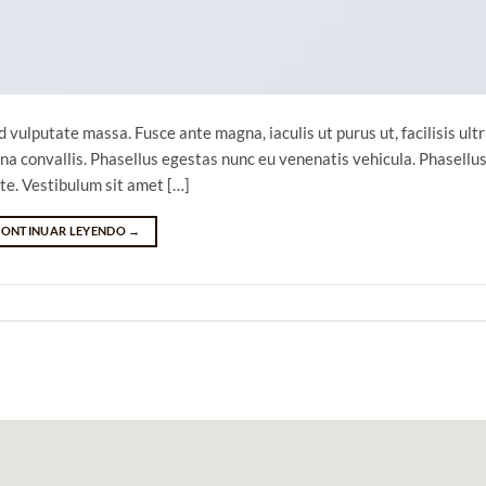
 vulputate massa. Fusce ante magna, iaculis ut purus ut, facilisis ultr
a convallis. Phasellus egestas nunc eu venenatis vehicula. Phasellu
nte. Vestibulum sit amet […]
CONTINUAR LEYENDO
→