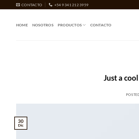
Saltar
CONTACTO
+54 9 341 212 3959
al
contenido
HOME
NOSOTROS
PRODUCTOS
CONTACTO
Just a coo
POSTE
30
Dic