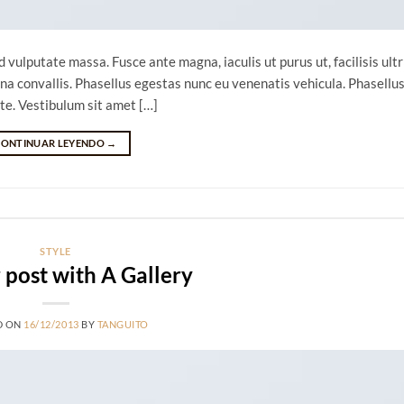
 vulputate massa. Fusce ante magna, iaculis ut purus ut, facilisis ultr
a convallis. Phasellus egestas nunc eu venenatis vehicula. Phasellu
nte. Vestibulum sit amet […]
CONTINUAR LEYENDO
→
STYLE
post with A Gallery
D ON
16/12/2013
BY
TANGUITO