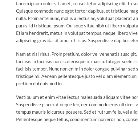
Lorem ipsum dolor sit amet, consectetur adipiscing elit. In sed
Quisque commodo nunc eget tortor dapibus, et tristique magn
nulla. Proin ante nunc, mollis a lectus ac, volutpat placerat 
purus, id tristique ipsum. Quisque vitae nibh ut libero vulputa
Etiam hendrerit, metus in volutpat tempus, neque libero vive
adipiscing gravida sit amet et risus. Suspendisse dapibus e
Nam at nisi risus. Proin pretium, dolor vel venenatis suscipit, d
facilisis in facilisis non, scelerisque in massa. Integer sceleri
facilisis tempor. Nunc non enim in dolor congue pulvinar sed s
tristique mi. Aenean pellentesque justo vel diam elementum ia
pretium dui euismod in.
Vestibulum et enim vitae lectus malesuada aliquam vitae non m
Suspendisse placerat neque leo, nec commodo eros ultrices vel
tempus mauris id cursus posuere. Sed et rutrum felis, vel ali
Pellentesque neque tellus, condimentum non eros non, consect