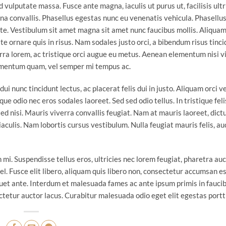
 vulputate massa. Fusce ante magna, iaculis ut purus ut, facilisis ultr
a convallis. Phasellus egestas nunc eu venenatis vehicula. Phasellu
ante. Vestibulum sit amet magna sit amet nunc faucibus mollis. Aliquam
te ornare quis in risus. Nam sodales justo orci, a bibendum risus tinci
rra lorem, ac tristique orci augue eu metus. Aenean elementum nisi v
lementum quam, vel semper mi tempus ac.
ui nunc tincidunt lectus, ac placerat felis dui in justo. Aliquam orci ve
sque odio nec eros sodales laoreet. Sed sed odio tellus. In tristique feli
ed nisi. Mauris viverra convallis feugiat. Nam at mauris laoreet, dictu
culis. Nam lobortis cursus vestibulum. Nulla feugiat mauris felis, au
i. Suspendisse tellus eros, ultricies nec lorem feugiat, pharetra auc
. Fusce elit libero, aliquam quis libero non, consectetur accumsan es
quet ante. Interdum et malesuada fames ac ante ipsum primis in faucib
etur auctor lacus. Curabitur malesuada odio eget elit egestas portti