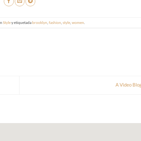
en
Style
y etiquetada
brooklyn
,
fashion
,
style
,
women
.
A Video Blo