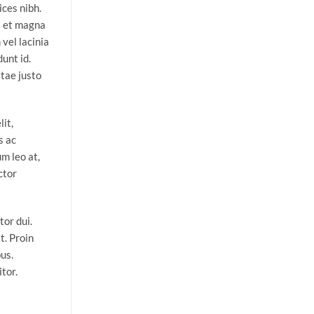
ices nibh.
s et magna
 vel lacinia
dunt id.
itae justo
lit,
s ac
m leo at,
ctor
tor dui.
t. Proin
us.
tor.