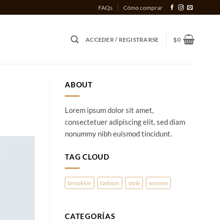
FAQs
Cómo comprar
ACCEDER / REGISTRARSE
$
0
ABOUT
Lorem ipsum dolor sit amet,
consectetuer adipiscing elit, sed diam
nonummy nibh euismod tincidunt.
TAG CLOUD
brooklyn
fashion
style
women
CATEGORÍAS