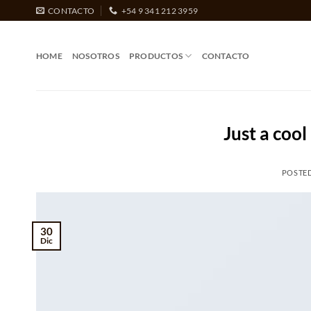
Saltar
CONTACTO
+54 9 341 212 3959
al
contenido
HOME
NOSOTROS
PRODUCTOS
CONTACTO
Just a cool
POSTE
30
Dic