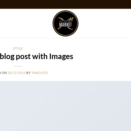
STYLE
 blog post with Images
D ON
30/12/2013
BY
TANGUITO