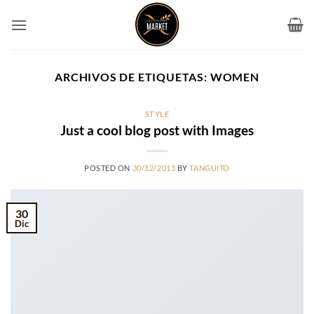
Saltar
al
contenido
ARCHIVOS DE ETIQUETAS:
WOMEN
STYLE
Just a cool blog post with Images
POSTED ON
30/12/2013
BY
TANGUITO
30
Dic