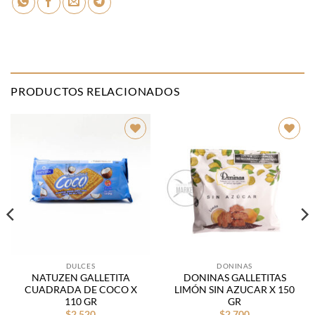
PRODUCTOS RELACIONADOS
Añadir
Añadir
a la
a la
lista de
lista de
deseos
deseos
DULCES
DONINAS
NATUZEN GALLETITA
DONINAS GALLETITAS
CUADRADA DE COCO X
LIMÓN SIN AZUCAR X 150
110 GR
GR
$
2.520
$
2.700