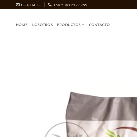
Saltar
CONTACTO
+54 9 341 212 3959
al
contenido
HOME
NOSOTROS
PRODUCTOS
CONTACTO