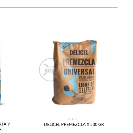
Añadir
Añadir
a la
a la
lista
lista
de
de
deseos
deseos
DELICEL
RTA Y
DELICEL PREMEZCLA X 500 GR
R