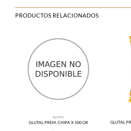
PRODUCTOS RELACIONADOS
adir
Añadir
 la
a la
sta
lista
de
de
seos
deseos
GLUTAL
GLUTAL PR
GLUTAL PREM. CHIPA X 500 GR