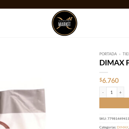
PORTADA
»
TI
DIMAX P
Añadir
a la
lista
6.760
$
de
deseos
DIMAX PREMEZC
SKU:
7798144941
Categorías:
DIMAX