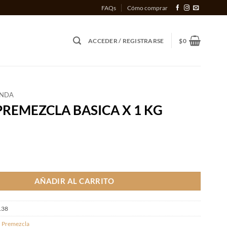
FAQs
Cómo comprar
ACCEDER / REGISTRARSE
$
0
ENDA
REMEZCLA BASICA X 1 KG
LA BASICA X 1 KG cantidad
AÑADIR AL CARRITO
138
,
Premezcla