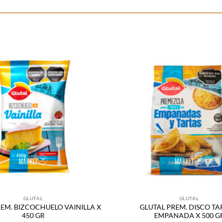
Añadir
a la
lista
de
deseos
GLUTAL
GLUTAL
EM. BIZCOCHUELO VAINILLA X
GLUTAL PREM. DISCO TA
450 GR
EMPANADA X 500 G