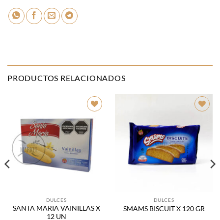
PRODUCTOS RELACIONADOS
Añadir
Añadir
a la
a la
lista de
lista de
deseos
deseos
DULCES
DULCES
SANTA MARIA VAINILLAS X
SMAMS BISCUIT X 120 GR
12 UN