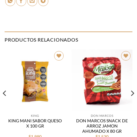
PRODUCTOS RELACIONADOS
Añadir
Añadir
a la
a la
lista de
lista de
deseos
deseos
KING
DON MARCOS
KING MANI SABOR QUESO
DON MARCOS SNACK DE
X 100 GR
ARROZ JAMON
AHUMADO X 80 GR
$
1.990
$
1.530