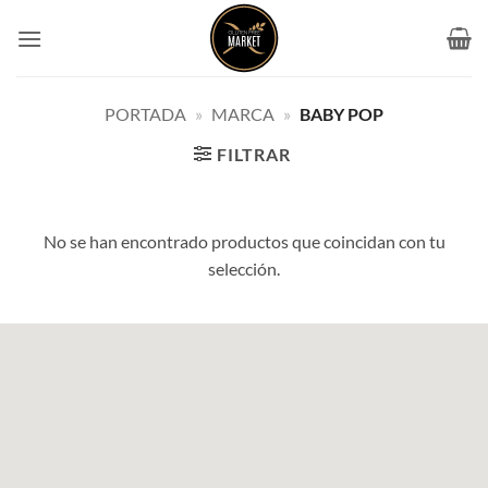
Saltar
al
contenido
PORTADA
»
MARCA
»
BABY POP
FILTRAR
No se han encontrado productos que coincidan con tu
selección.