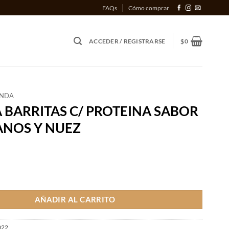
FAQs
Cómo comprar
ACCEDER / REGISTRARSE
$
0
ENDA
 BARRITAS C/ PROTEINA SABOR
NOS Y NUEZ
AS C/ PROTEINA SABOR ARANDANOS Y NUEZ cantidad
AÑADIR AL CARRITO
022