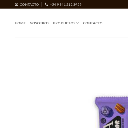
Saltar
CONTACTO
+54 9 341 212 3959
al
contenido
HOME
NOSOTROS
PRODUCTOS
CONTACTO