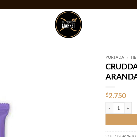
PORTADA
»
TI
CRUDDA
Añadir
ARANDA
a la
lista
de
deseos
2.750
$
CRUDDA BARRIT
SKU:
7798419670