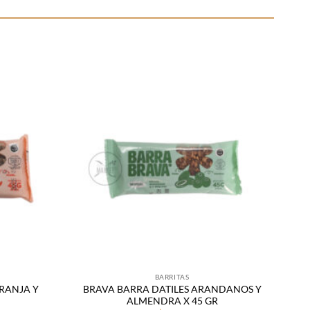
Añadir
Añadir
a la
a la
lista
lista
de
de
deseos
deseos
BARRITAS
RANJA Y
BRAVA BARRA DATILES ARANDANOS Y
ALMENDRA X 45 GR