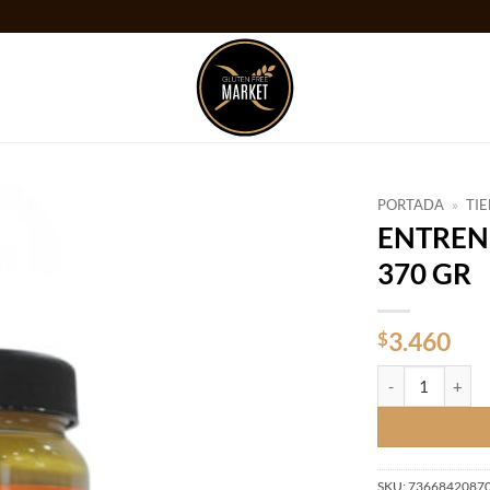
PORTADA
»
TI
ENTREN
Añadir
370 GR
a la
lista
de
deseos
3.460
$
ENTRENUTS PAS
SKU:
7366842087