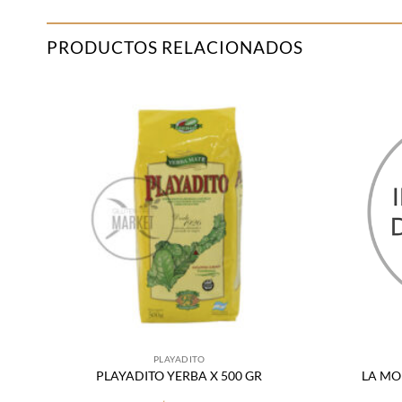
PRODUCTOS RELACIONADOS
adir
Añadir
 la
a la
sta
lista
de
de
seos
deseos
PLAYADITO
VIA
PLAYADITO YERBA X 500 GR
LA MO