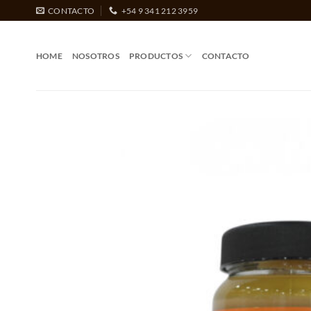
Saltar
CONTACTO
+54 9 341 212 3959
al
contenido
HOME
NOSOTROS
PRODUCTOS
CONTACTO