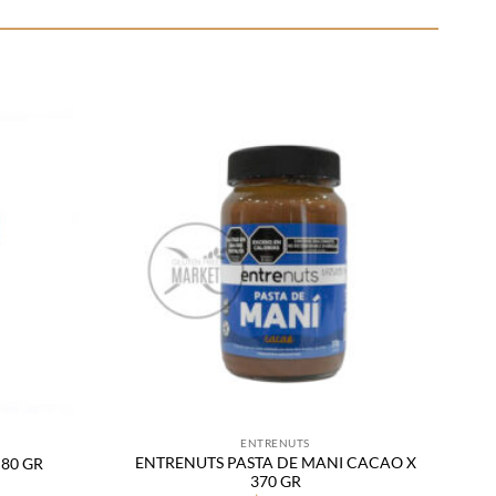
Añadir
Añadir
a la
a la
lista
lista
de
de
deseos
deseos
ENTRENUTS
ENTRENUTS PASTA DE MANI CACAO X
80 GR
370 GR