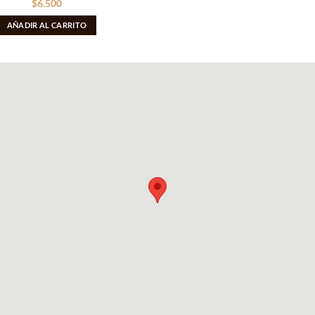
$
6.500
AÑADIR AL CARRITO