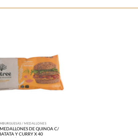
Añadir
a la
lista
de
deseos
MBURGUESAS / MEDALLONES
 MEDALLONES DE QUINOA C/
BATATA Y CURRY X 40