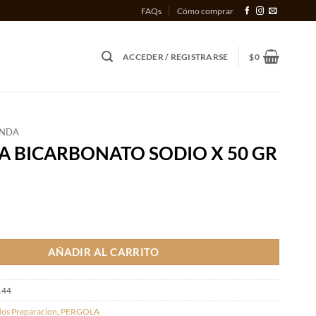
FAQs
Cómo comprar
ACCEDER / REGISTRARSE
$
0
ENDA
A BICARBONATO SODIO X 50 GR
BONATO SODIO X 50 GR cantidad
AÑADIR AL CARRITO
144
os Preparacion
,
PERGOLA