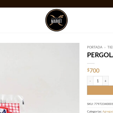
PORTADA
»
TI
PERGOL
Añadir
a la
lista
700
$
de
deseos
PERGOLA BICAR
SKU:
7797234000
Categorías:
Agregad