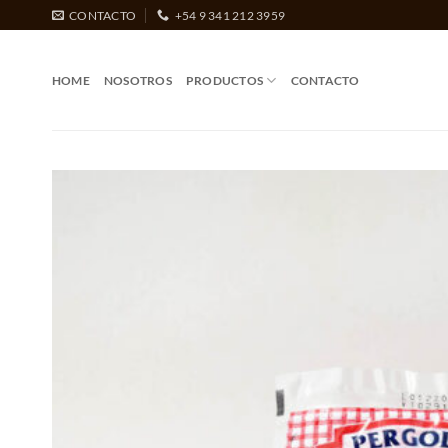
Saltar
CONTACTO
+54 9 341 212 3959
al
contenido
HOME
NOSOTROS
PRODUCTOS
CONTACTO