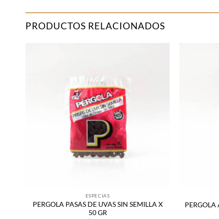
PRODUCTOS RELACIONADOS
adir
Añadir
 la
a la
sta
lista
de
de
seos
deseos
ESPECIAS
PERGOLA PASAS DE UVAS SIN SEMILLA X
R
PERGOLA 
50 GR