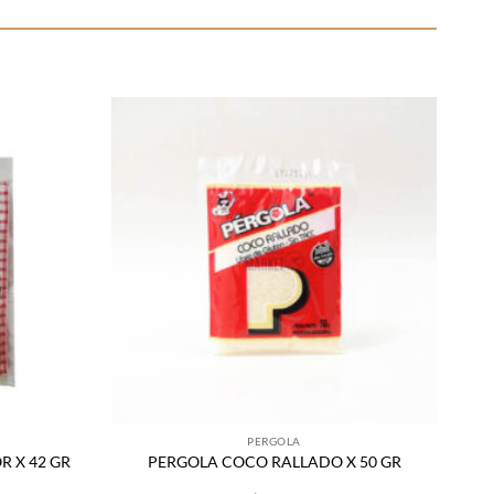
Añadir
Añadir
a la
a la
lista
lista
de
de
deseos
deseos
PERGOLA
R X 42 GR
PERGOLA COCO RALLADO X 50 GR