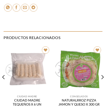
PRODUCTOS RELACIONADOS
Añadir
Añadir
a la
a la
lista de
lista de
deseos
deseos
CIUDAD MADRE
CONGELADOS
CIUDAD MADRE
NATURALRROZ PIZZA
TEQUEÑOS X 6 UN
JAMON Y QUESO X 300 GR