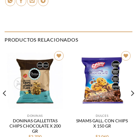
PRODUCTOS RELACIONADOS
Añadir
Añadir
a la
a la
lista de
lista de
deseos
deseos
DONINAS
DULCES
DONINAS GALLETITAS
SMAMS GALL. CON CHIPS
CHIPS CHOCOLATE X 200
X 150 GR
GR
$
2.700
$
3.060