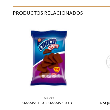
PRODUCTOS RELACIONADOS
adir
Añadir
 la
a la
sta
lista
de
de
seos
deseos
DULCES
SMAMS CHOCOSMAMS X 200 GR
NAQUE