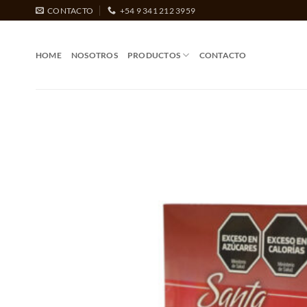
Saltar
CONTACTO
+54 9 341 212 3959
al
contenido
HOME
NOSOTROS
PRODUCTOS
CONTACTO