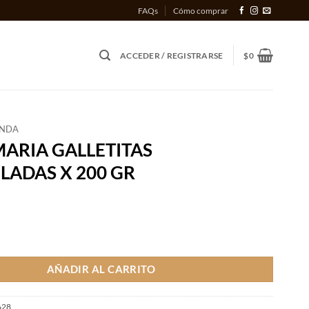
FAQs
Cómo comprar
ACCEDER / REGISTRARSE
$
0
ENDA
ARIA GALLETITAS
ADAS X 200 GR
ALLETITAS MARMOLADAS X 200 GR cantidad
AÑADIR AL CARRITO
628