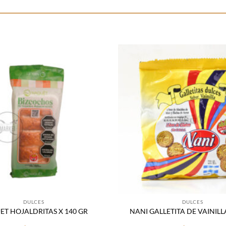
Añadir
a la
lista
de
deseos
DULCES
DULCES
T HOJALDRITAS X 140 GR
NANI GALLETITA DE VAINILLA