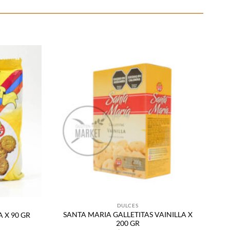
Añadir
Añadir
a la
a la
lista
lista
de
de
deseos
deseos
DULCES
SANTA MARIA GALLETITAS VAINILLA X
 X 90 GR
200 GR