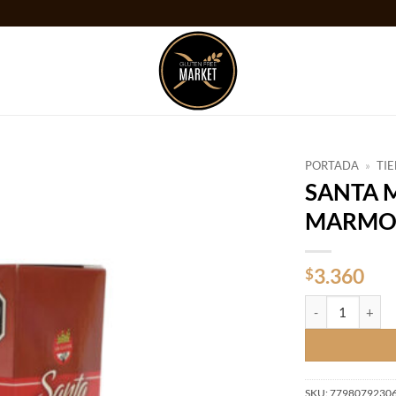
PORTADA
»
TI
SANTA M
Añadir
MARMOL
a la
lista
de
deseos
3.360
$
SANTA MARIA G
SKU:
7798079230