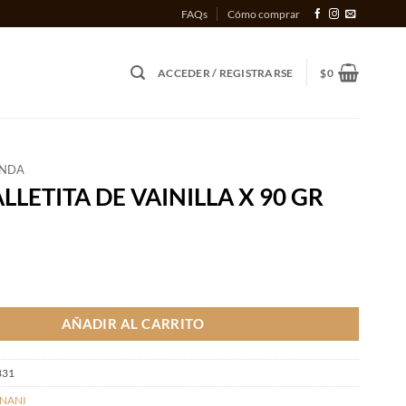
FAQs
Cómo comprar
ACCEDER / REGISTRARSE
$
0
ENDA
LLETITA DE VAINILLA X 90 GR
 DE VAINILLA X 90 GR cantidad
AÑADIR AL CARRITO
331
NANI