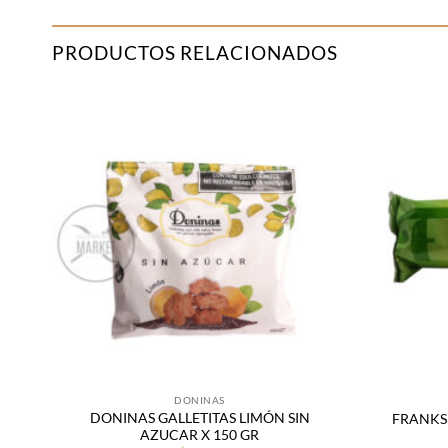
PRODUCTOS RELACIONADOS
adir
Añadir
 la
a la
sta
lista
de
de
seos
deseos
DONINAS
DONINAS GALLETITAS LIMÓN SIN
FRANKS 
AZUCAR X 150 GR