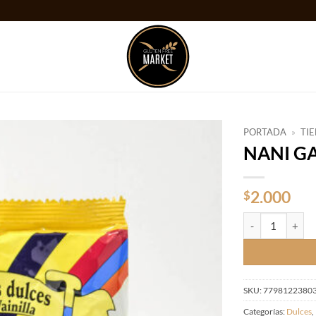
PORTADA
»
TI
NANI GA
Añadir
a la
lista
2.000
$
de
deseos
NANI GALLETITA
SKU:
7798122380
Categorías:
Dulces
,