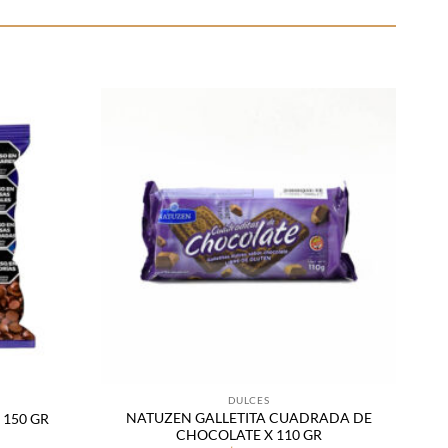
Añadir
Añadir
a la
a la
lista
lista
de
de
deseos
deseos
DULCES
NATUZEN GALLETITA CUADRADA DE
 150 GR
CHOCOLATE X 110 GR