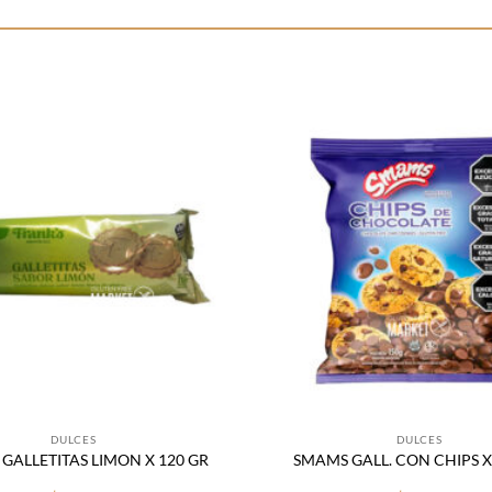
Añadir
a la
lista
de
deseos
DULCES
DULCES
GALLETITAS LIMON X 120 GR
SMAMS GALL. CON CHIPS X