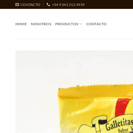
Saltar
CONTACTO
+54 9 341 212 3959
al
contenido
HOME
NOSOTROS
PRODUCTOS
CONTACTO