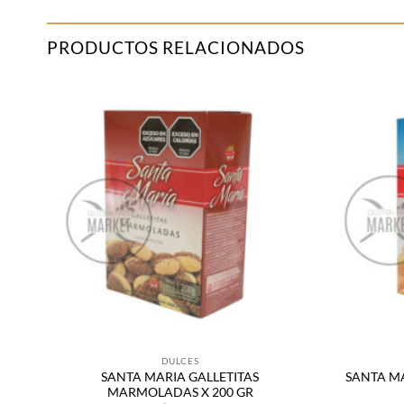
PRODUCTOS RELACIONADOS
adir
Añadir
 la
a la
sta
lista
de
de
seos
deseos
DULCES
SANTA MARIA GALLETITAS
SANTA MA
MARMOLADAS X 200 GR