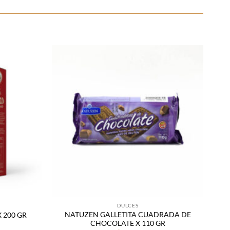
Añadir
Añadir
a la
a la
lista
lista
de
de
deseos
deseos
DULCES
NATUZEN GALLETITA CUADRADA DE
 200 GR
CHOCOLATE X 110 GR