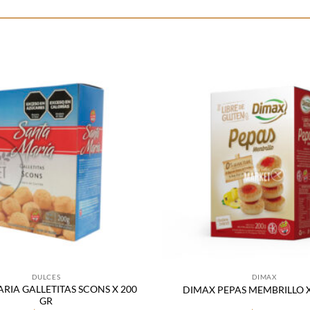
Añadir
a la
lista
de
deseos
DULCES
DIMAX
RIA GALLETITAS SCONS X 200
DIMAX PEPAS MEMBRILLO X
GR