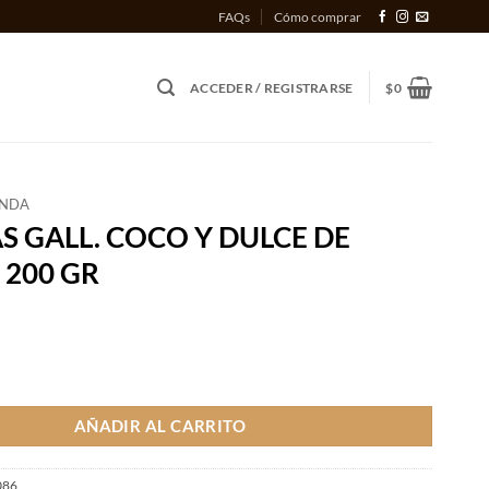
FAQs
Cómo comprar
ACCEDER / REGISTRARSE
$
0
ENDA
 GALL. COCO Y DULCE DE
 200 GR
COCO Y DULCE DE LECHE X 200 GR cantidad
AÑADIR AL CARRITO
086