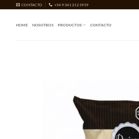
Saltar
CONTACTO
+54 9 341 212 3959
al
contenido
HOME
NOSOTROS
PRODUCTOS
CONTACTO